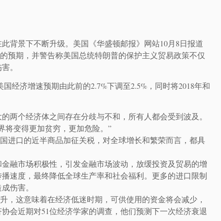
此背景下不断升级。美国《华盛顿邮报》网站10月8日报道
增长的预期，并警告称美国总统特朗普的保护主义贸易政策不仅
伤害。
国经济增速预期由此前的2.7%下调至2.5%，同时将2018年和
最大的两个经济体之间存在分歧与不和，所有人都会受到波及。
界将变得更加贫穷，更加危险。”
中国进口的近半商品加征关税，对全球增长和繁荣而言，都具
和金融市场积极性，引发金融市场波动，放缓投资及贸易的增
传播速度，最终降低全球生产率和社会福利。更多的进口限制
造成伤害。
上升，这意味着在经济低迷时期，可供使用的资金将会减少，
协会近期对51位经济学家的调查，他们预测下一次经济衰退