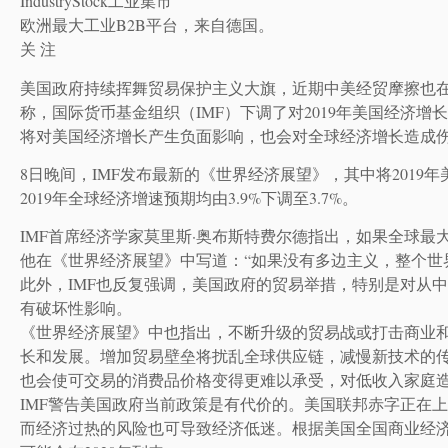
IndustryStock工业集市
欧洲最大工业B2B平台，来自德国。
关 注
美国政府持续挥舞贸易保护主义大旗，近期中美经贸摩擦也在
称，国际货币基金组织（IMF）下调了对2019年美国经济
将对美国经济增长产生负面影响，也会对全球经济增长造成
8日晚间，IMF发布最新的《世界经济展望》，其中将2019年美
2019年全球经济增速预期均由3.9%下调至3.7%。
IMF首席经济学家莫里斯·奥布斯特费尔德指出，如果全球
他在《世界经济展望》中写道：“如果没有多边主义，整个世
此外，IMF也反复强调，美国政府的贸易举措，特别是对从
有破坏性影响。
《世界经济展望》中也指出，不断升级的贸易战或打击商业
长和发展。增加贸易壁垒将扰乱全球供应链，减慢新技术的
也会使可交易的消费品价格变得更难以承受，对低收入家庭
IMF警告美国政府当前政策是有代价的。美国联邦赤字正在
而经济过热的风险也可导致经济低迷。根据美国全国商业经济