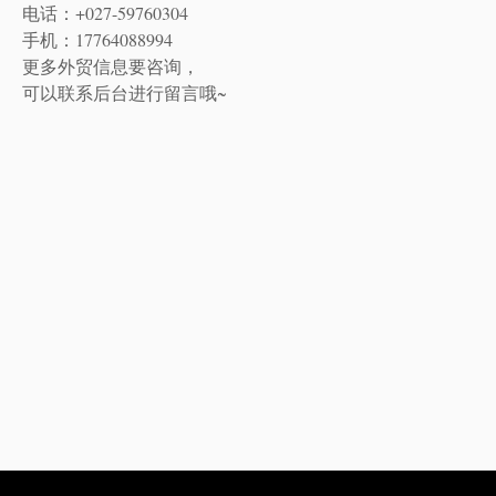
电话：+027-59760304
手机：17764088994
更多外贸信息要咨询，
可以联系后台进行留言哦~