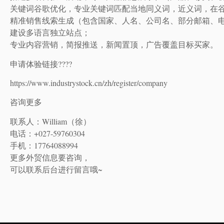
关键词谷歌优化，专业关键词匹配当地同义词，近义词，在
精准销售线索生成（包含国家、人名、公司名、部分邮箱、
建设多语言独立站点；
专业内容营销，简报推送，新闻置顶，广告覆盖目标买家。
申请体验链接????
https://www.industrystock.cn/zh/register/company
咨询更多
联系人：William（徐）
电话：+027-59760304
手机：17764088994
更多外贸信息要咨询，
可以联系后台进行留言哦~