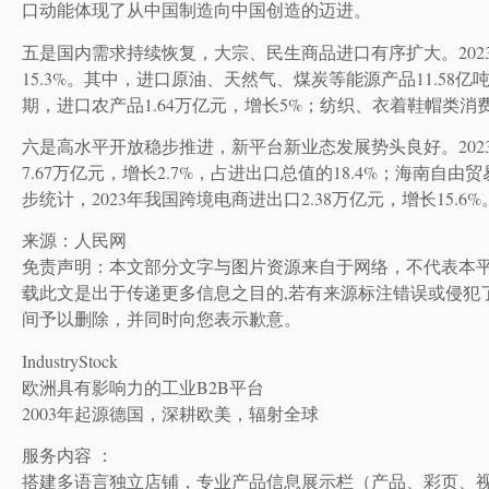
口动能体现了从中国制造向中国创造的迈进。
五是国内需求持续恢复，大宗、民生商品进口有序扩大。20
15.3%。其中，进口原油、天然气、煤炭等能源产品11.58亿吨，
期，进口农产品1.64万亿元，增长5%；纺织、衣着鞋帽类消费品
六是高水平开放稳步推进，新平台新业态发展势头良好。202
7.67万亿元，增长2.7%，占进出口总值的18.4%；海南
步统计，2023年我国跨境电商进出口2.38万亿元，增长15.6%
来源：人民网
免责声明：本文部分文字与图片资源来自于网络，不代表本
载此文是出于传递更多信息之目的,若有来源标注错误或侵犯
间予以删除，并同时向您表示歉意。
IndustryStock
欧洲具有影响力的工业B2B平台
2003年起源德国，深耕欧美，辐射全球
服务内容 ：
搭建多语言独立店铺，专业产品信息展示栏（产品、彩页、