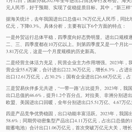
1月12日，国新办就2023年全年进出口情况举行发布会。海关
元人民币，好于预期、实现了促稳提质目标。其中，“新三样”
据海关统计，去年我国进出口总值41.76万亿元人民币，同比增长0
亿元，下降0.3%。具体分析，主要有以下6个方面的特点：
一是外贸运行总体平稳，四季度向好态势明显。进出口规模逐
二、三、四季度都在10万亿以上。到第四季度又是一个月比一个月
3.81万亿元，这是一个月度规模的历史新高。
二是经营主体活力充足，民营企业主力作用增强。2023年，
营企业55.6万家，合计进出口22.36万亿元，增长6.3%，占
出口12.61万亿元，占30.2%；国有企业进出口6.68万亿元，占
三是贸易伙伴多元共进，“一带一路”占比提升。2023年，我国对
出口总值的46.6%，提升1.2个百分点。对拉美、非洲分别进出口3
欧盟、美国进出口回暖，全年分别进出口5.51万亿、4.67万亿元，
四是产品竞争优势稳固，出口动能丰富活跃。2023年，我国出口
58.6%；同期劳动密集型产品出口4.11万亿元，占出口总值
能蓄电池）合计出口1.06万亿元，首次突破万亿元大关，增长了2