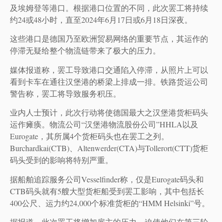
及埃姆登等港口。根据港口位置的不同，此次罢工将持续
约24或48小时，直至2024年6月17日或6月18日深夜。
这些港口是德国乃至欧洲贸易网络的重要节点，其运作的
停滞无疑给整个物流链带来了极大的压力。
媒体报道称，罢工导致港口交通陷入停滞，从照片上可以
看到卡车在通往汉堡港的桥梁上排成一排。铁路货运公司
警告称，罢工将导致服务积压。
业内人士预计，此次行动将使德国最大之汉堡港货柜码头
运作瘫痪。物流公司“汉堡港物流股份公司”HHLA以及
Eurogate，其所属4个货柜码头也在罢工之列。
Burchardkai(CTB)、Altenwerder(CTA)与Tollerort(CTT)货柜
码头受到的影响将特别严重。
据船舶追踪服务公司Vesselfinder称，仅是Eurogate码头和
CTB码头就有5艘大型货柜船受到罢工影响，其中包括长
400公尺、运力约24,000个标准货柜的“HMM Helsinki”号。
据报道，此次罢工将增加雇主的压力，迫使他们在第三轮