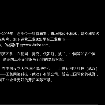
于2003年，总部位于科特布斯，市场部位于柏林，是欧洲知名
服务商。旗下运营工业B2B平台工业集市——
.com、传感器平台www.diribo.com。
精英团队、在德国、捷克、俄罗斯、波兰、中国等20多个国
构，是德国工业企业服务行业的隐形冠军。
市场，在中国设立大中华区管理中心——工世达网络科技（武汉）
——工集网络科技（武汉）有限公司。旨在以国际化的视野，
国工业企业更好的开拓国际市场。