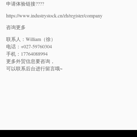
申请体验链接????
https://www.industrystock.cn/zh/register/company
咨询更多
联系人：William（徐）
电话：+027-59760304
手机：17764088994
更多外贸信息要咨询，
可以联系后台进行留言哦~