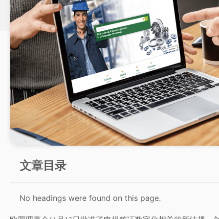
文章目录
No headings were found on this page.