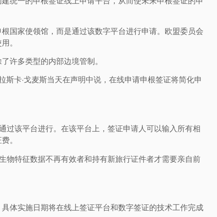
，创建统一的申根签证线上申请平台，从而使未来申根签证的申
申根国家使领馆，而是通过该数字平台进行申请。欧盟委员会
使用。
除了许多类型的内部边境管制。
马拉斯卡·戈麦斯当天在声明中说，在线申请申根签证将简化申
。
将通过该平台进行。在该平台上，签证申请人可以输入所有相
证费。
、生物特征数据不再有效者和持有新旅行证件者才需要亲自前
，具体实施日期将在线上签证平台和数字签证的技术工作完成