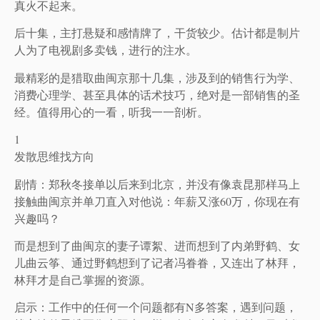
真火不起来。
后十集，主打悬疑和感情牌了，干货较少。估计都是制片
人为了电视剧多卖钱，进行的注水。
最精彩的是猎取曲闽京那十几集，涉及到的销售行为学、
消费心理学、甚至具体的话术技巧，绝对是一部销售的圣
经。值得用心的一看，听我一一剖析。
1
发散思维找方向
剧情：郑秋冬接单以后来到北京，并没有像袁昆那样马上
接触曲闽京并单刀直入对他说：年薪又涨60万，你现在有
兴趣吗？
而是想到了曲闽京的妻子谭絮、进而想到了内弟野鹤、女
儿曲云筝、通过野鹤想到了记者冯眷眷，又连出了林拜，
林拜才是自己掌握的资源。
启示：工作中的任何一个问题都有N多答案，遇到问题，