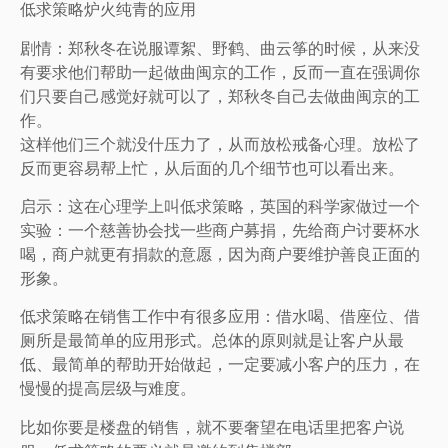
低求策略炉火纯青的应用
剧情：郑秋冬在说服谭絮、野鹤、曲云筝的时候，从来没
有要求他们帮助一起做曲闽京的工作，反而一直在强调你
们只要自己感觉好就可以了，郑秋冬自己去做曲闽京的工
作。
这样他们三个就没什压力了，从而放松戒备心理。放松了
反而更容易帮上忙，从后面的几个细节也可以看出来。
启示：这在心理学上叫低求策略，英国的科学家做过一个
实验：一个慈善协会找一些商户募捐，先给商户讨要杯水
喝，商户就更有捐款的意愿，因为商户要维护善良正面的
形象。
低求策略在销售工作中有很多应用：借水喝、借座位、借
厕所是最简单的应用形式。总体的原则就是让客户从最
低、最简单的帮助开始做起，一定要减小客户的压力，在
慢慢的提高层级与难度。
比如你要是楼盘的销售，就不要奢望在电话里把客户说