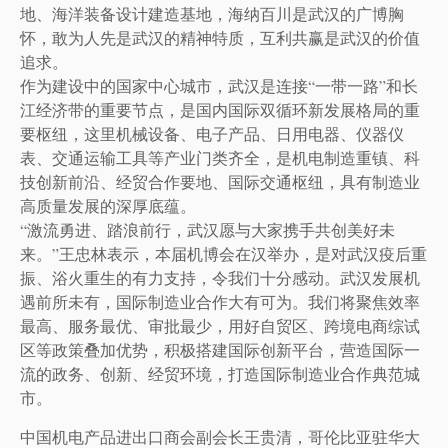
地、海洋装备设计建造基地，海纳百川是武汉的广博胸
怀，敢为人先是武汉的精神特质，互利共赢是武汉的价值
追求。
作为建设中的国家中心城市，武汉是连接“一带一路”和长
江经济带的重要节点，是国内国际双循环新发展格局的重
要枢纽，这里机械设备、电子产品、日用电器、仪器仪
表、交通运输工具等产业门类齐全，是机电制造重镇、科
技创新前沿、经贸合作要地、国际交通枢纽，具有制造业
高质量发展的深厚底蕴。
“激流勇进、踏浪前行，武汉愿与大家携手共创美好未
来。”王忠林表示，本届机博会在汉举办，是对武汉疫后重
振、浴火重生的有力支持，令我们十分感动。武汉发展机
遇前所未有，国际制造业合作大有可为。我们将聚焦效率
最高、服务最优、审批最少，用好自贸区、跨境电商综试
区等政策叠加优势，积极搭建国际创新平台，营造国际一
流的政务、创新、经贸环境，打造国际制造业合作典范城
市。
中国机电产品进出口商会副会长王贵清，哥伦比亚驻华大