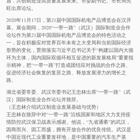
遇，共创制造业高质量发展未来。市委副书记、市长周先
旺出席论坛。
2020年11月17日，第21届中国国际机电产品博览会在汉开
幕。展会期间，2020“一带一路”（武汉）国际制造业合作
论坛作为第21届中国国际机电产品博览会的特色活动之
一，旨在积极应对世界百年未有之大变局和当前国际经济
形势的变化，贯彻落实习近平总书记关于“构建以国内大循
环为主体，国内国际双循环相互促进的新发展格局”重要指
示精神，把“一带一路”打造成团结应对挑战的合作之路、
促进经济社会恢复的复苏之路、释放发展潜力的增长之
路。
湖北省委常委、武汉市委书记王忠林出席“一带一路”（武
汉）国际制造业合作论坛并致辞。
（王忠林介绍武汉制造业发展基础与优势）
王忠林在致辞中对“一带一路”沿线国家和地区大力支持疫
情防控武汉保卫战表示感谢。他说，“九省通衢”的武汉，
因商而兴、因工而盛，拥有开放合作的优良传统。武汉是
中国近现代工业重要发祥地，是中国重要的汽车生产基