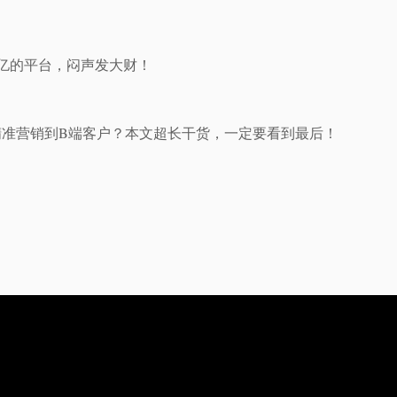
10亿的平台，闷声发大财！
精准营销到B端客户？本文超长干货，一定要看到最后！