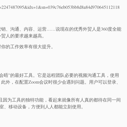
=2247487095&idx=1&sn=039c76eb053bb8d8a84d970645112118
销、沟通、内容、运营……说现在的优秀外贸人是360度全能
外贸人的要求越来越高。
对你的工作效率有很大提升。
户“线上会晤”的最好工具。它是远程团队必要的视频沟通工具，使用
此外，在配置Zoom会议时很少会遇到问题。用户可以登录、
而且因为工具的独特功能，看起来就像所有人真的都待在同一间
议室、移动设备，方便到人人都能立刻使用。