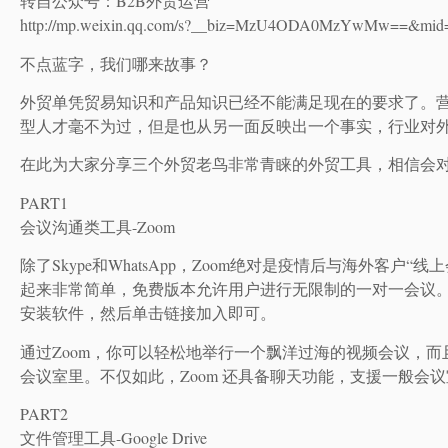
转自公众号：B2B外贸运营
http://mp.weixin.qq.com/s?__biz=MzU4ODA0MzYwMw==&mid
不点蓝字，我们哪来故事？
外贸单凭贸易知识和产品知识已经不能满足现在的要求了。营
型人才毫不为过，但是也从另一面反映出一个事实，行业对
在此为大家分享三个外贸老鸟非常青睐的外贸工具，相信会
PART1
会议沟通类工具-Zoom
除了Skype和WhatsApp，Zoom绝对是疫情后与海外客
起来非常简单，免费版本允许用户进行无限制的一对一会议。
安装软件，然后单击链接加入即可。
通过Zoom，你可以轻松地举行一个飘洋过海的视频会议，
会议室里。不仅如此，Zoom 还具备聊天功能，支援一般会
PART2
文件管理工具-Google Drive