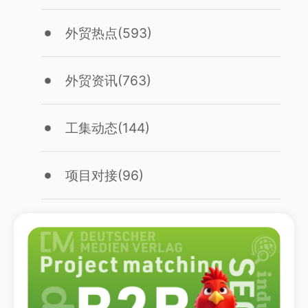
外贸热点
(593)
外贸资讯
(763)
工集动态
(144)
项目对接
(96)