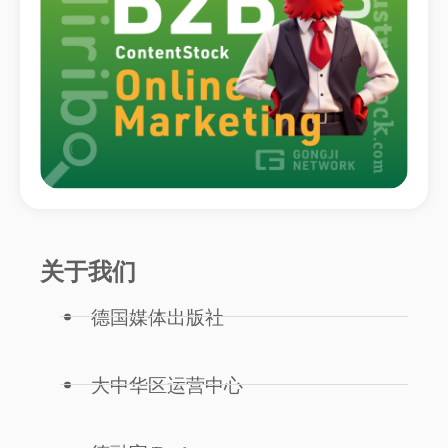
关于我们
德国媒体出版社
大中华区运营中心