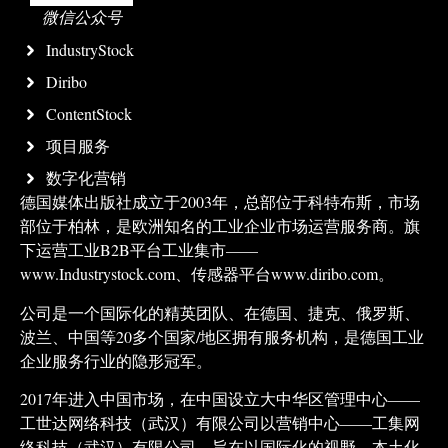
微信公众号
IndustryStock
Diribo
ContentStock
项目服务
数字化营销
德国媒体出版社成立于2003年，总部位于科特布斯，市场
部位于柏林，是欧洲知名的工业企业市场运营服务商。旗
下运营工业B2B平台工业集市——
www.Industrystock.com、传感器平台www.diribo.com。
公司是一个国际化的精英团队、在德国、捷克、俄罗斯、
波兰、中国等20多个国家/地区拥有服务机构，是德国工业
企业服务行业的隐形冠军。
2017年进入中国市场，在中国设立大中华区管理中心——
工世达网络科技（武汉）有限公司以营销中心——工集网
络科技（武汉）有限公司。旨在以国际化的视野，本土化