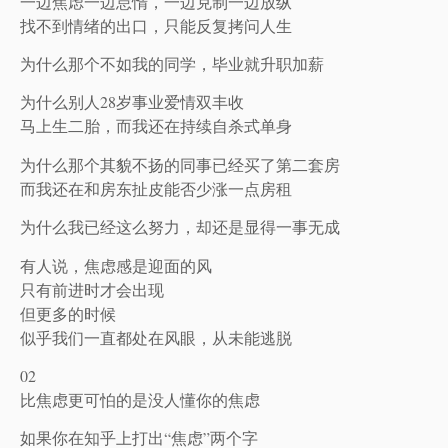
一边焦虑一边怠惰，一边克制一边放纵
找不到情绪的出口，只能反复拷问人生
为什么那个不如我的同学，毕业就升职加薪
为什么别人28岁事业爱情双丰收
马上生二胎，而我还在持续自杀式单身
为什么那个其貌不扬的同事已经买了第二套房
而我还在和房东扯皮能否少涨一点房租
为什么我已经这么努力，却还是显得一事无成
有人说，焦虑感是迎面的风
只有前进时才会出现
但更多的时候
似乎我们一直都处在风眼，从未能逃脱
02
比焦虑更可怕的是没人懂你的焦虑
如果你在知乎上打出“焦虑”两个字