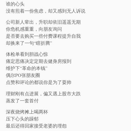
谁的心头
没有煎着一份焦虑，却又感到无人诉说
公司新人辈出，升职却依旧遥遥无期
你危机感重重，向朋友询问
是否要去购买一些付费课程提升自我
却换来了一句“瞎折腾”
体检单看到胆战心惊
痛定思痛决定定期去健身房报到
维护下“革命的本钱”
偶尔PO张朋友圈
点赞和评论的都说你是为了耍帅
理财刚有点进展，偏又遇上股市大跌
蒸发了一套首付
深夜烧烤摊上喝两杯
压下心头的躁郁
最后还得回家接受老婆的埋怨