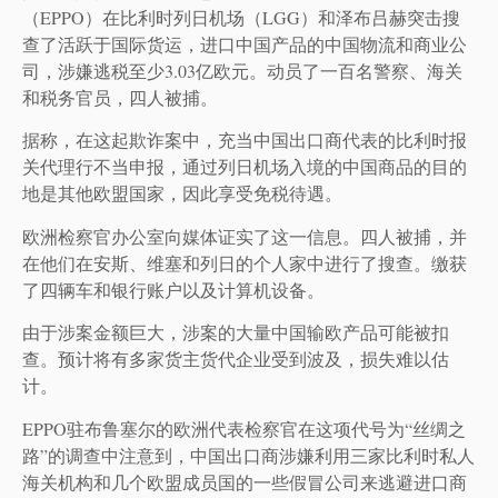
（EPPO）在比利时列日机场（LGG）和泽布吕赫突击搜
查了活跃于国际货运，进口中国产品的中国物流和商业公
司，涉嫌逃税至少3.03亿欧元。动员了一百名警察、海关
和税务官员，四人被捕。
据称，在这起欺诈案中，充当中国出口商代表的比利时报
关代理行不当申报，通过列日机场入境的中国商品的目的
地是其他欧盟国家，因此享受免税待遇。
欧洲检察官办公室向媒体证实了这一信息。四人被捕，并
在他们在安斯、维塞和列日的个人家中进行了搜查。缴获
了四辆车和银行账户以及计算机设备。
由于涉案金额巨大，涉案的大量中国输欧产品可能被扣
查。预计将有多家货主货代企业受到波及，损失难以估
计。
EPPO驻布鲁塞尔的欧洲代表检察官在这项代号为“丝绸之
路”的调查中注意到，中国出口商涉嫌利用三家比利时私人
海关机构和几个欧盟成员国的一些假冒公司来逃避进口商