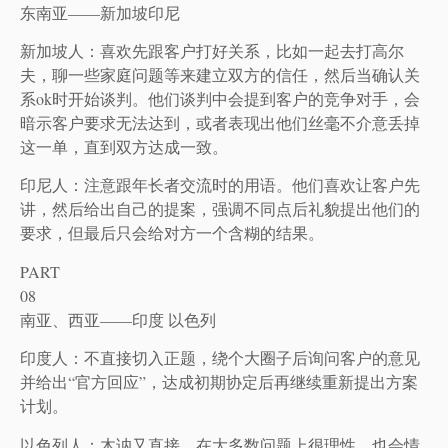
东南亚——新加坡印尼
新加坡人：喜欢先跟客户打好关系，比如一起去打高尔
夫，聊一些家庭问题等来建立双方的信任，然后当确认关
系ok时开始谈判。他们谈判中会提到客户的竞争对手，会
暗示客户要求无法达到，或者表现出他们丝毫不介意丢掉
这一单，直到双方达成一致。
印尼人：注意跟年长者交流时的用语。他们喜欢让客户先
讲，然后给出自己的提案，强调不同点后礼貌提出他们的
要求，但最后只会给对方一个含糊的结果。
PART
08
南亚、西亚——印度 以色列
印度人：不直接切入正题，绕个大圈子后询问客户的意见
并给出“官方回应”，达成初期协定后再继续重新提出方案
计划。
以色列人：木讷又直接，在大多数问题上很理性，也会情