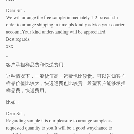
Dear Sir，
We will arrange the free sample immediately 1-2 pc each.In
order to arrange shipping in time,pls kindly advice your courier
account.Your kind understanding will be appreciated.
Best regards,
xxx
“
客户承担样品费和快递费用。
这种情况下，一般货值高，运费也比较贵。可以告知客户
样品价值比较大，快递运费也比较贵，希望客户能够承担
样品费，快递费用。
比如：
Dear Sir，
Regarding sample,it is our pleasure to arrange sample as
requested quantity to you.It will be a good waychance to