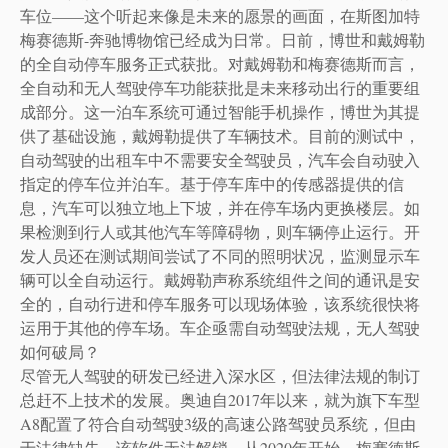
车位——这个听起来像是未来的愿景的画面，在斯图加特
梅赛德斯-奔驰博物馆已经成为日常。日前，博世和戴姆勒
的全自动停车服务正式获批。对戴姆勒和梅赛德斯而言，
全自动和无人驾驶停车功能获批是未来移动出行的重要组
成部分。这一泊车系统可通过智能手机操作，博世为其提
供了基础设施，戴姆勒提供了车辆技术。目前的测试中，
自动驾驶的出租车中不需要安全驾驶员，汽车会自动驶入
指定的停车位并泊车。基于停车库中的传感器提供的信
息，汽车可以独立地上下坡，并在停车场内更换楼层。如
果检测到行人或其他汽车等障碍物，则车辆停止运行。开
发人员还在测试期间尝试了不同的照明状况，监测显示车
辆可以全自动运行。戴姆勒声称系统组件之间的通讯是安
全的，自动行进和停车服务可以现场体验，该系统很快将
运用于其他的停车场。车企亟需自动驾驶法规，无人驾驶
如何破局？
尽管无人驾驶的研发已经进入深水区，但法律法规的制订
总赶不上技术的发展。奥迪自2017年以来，就为旗下车型
A8配置了符合自动驾驶3级的高速公路驾驶员系统，但由
于法律缺失，该软件无法解锁。从2020年开始，梅赛德斯