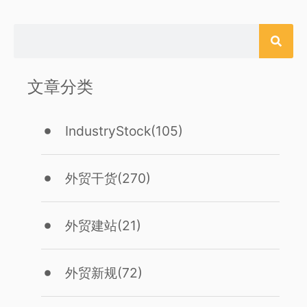
文章分类
IndustryStock
(105)
外贸干货
(270)
外贸建站
(21)
外贸新规
(72)