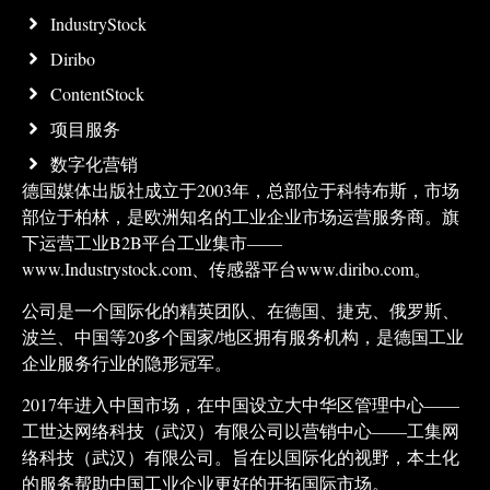
IndustryStock
Diribo
ContentStock
项目服务
数字化营销
德国媒体出版社成立于2003年，总部位于科特布斯，市场
部位于柏林，是欧洲知名的工业企业市场运营服务商。旗
下运营工业B2B平台工业集市——
www.Industrystock.com、传感器平台www.diribo.com。
公司是一个国际化的精英团队、在德国、捷克、俄罗斯、
波兰、中国等20多个国家/地区拥有服务机构，是德国工业
企业服务行业的隐形冠军。
2017年进入中国市场，在中国设立大中华区管理中心——
工世达网络科技（武汉）有限公司以营销中心——工集网
络科技（武汉）有限公司。旨在以国际化的视野，本土化
的服务帮助中国工业企业更好的开拓国际市场。