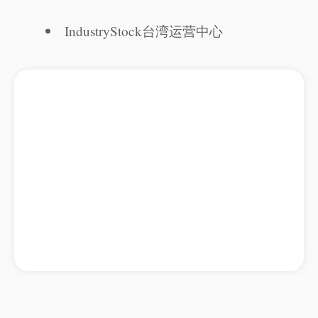
IndustryStock台湾运营中心