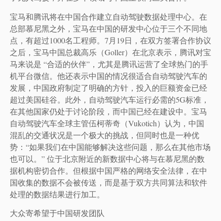
宝马和腾讯将在中国合作建立自动驾驶数据处理中心。在
总部慕尼黑之外，宝马在中国的研发中心位于三个不同地
点，有超过1000名工程师。7月19日，在双方签署合作协议
之后，宝马中国总裁高乐（Goller）在北京表示，腾讯对宝
马来说是 “合适的伙伴”，尤其是腾讯运营了全球热门的手
机平台微信。他还表示中国的情况很适合自动驾驶汽车的
发展，中国政府制定了明确的方针，投入的巨额资金已经
超过美国硅谷。此外，自动驾驶汽车运行必需的5G标准，
在其他国家仍处于讨论阶段，而中国已经在建设中。宝马
自动驾驶汽车全球主管伍柯蒂奇（Vukotich）认为，中国
混乱的交通状况是一个极大的挑战，但同时也是一种优
势：“如果我们在中国能够解决这些问题，那么在其他市场
也可以。” 位于北京附近的新数据中心将与在慕尼黑的数
据机构密切合作。但根据中国严格的网络安全法律，在中
国收集的数据不会被传送，而是基于双方共同算法和软件
处理的数据结果进行加工。
大众寄希望于中国研发团队