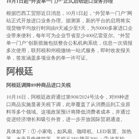
10月1日起“外贸单一门户”正式启动进口业务办理
根据巴西工贸部近日消息，10月1日起，“外贸单一门户”网
站正式开放进口业务办理。据测算，新的平台的启用将实
现货物平均放行时间由9天减少至5天，为50000多家进口企
业带来便利，每年可为企业节省至少400亿雷亚尔。“外贸
单一门户”创新措施包括整合公私机构系统，信息一次填报
多次使用，联邦税和州税缴纳一站式服务，即时收发报关
单，签发涵盖多项业务的单一许可证。
阿根廷
阿根廷调降89种商品进口关税
10月16日，阿根廷政府通过第908/2024号法令，对89种进
口商品实施显著关税下调，此举覆盖了从消费品到工业原
料等多个领域。这项政策预计将降低消费者成本，并通过
促进经济增长和吸引外资，进一步开放国际贸易通道。
具体如下：① 小家电，如风扇、咖啡机、LED装置、加热
器、水壶及电烤箱等，关税从35%降至20%；② 汽车轮