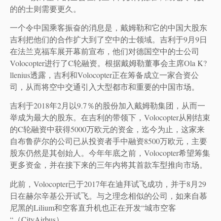
的的士则需要更久。
一个令中国乘客振奋的消息是，戴姆勒和它的中国大股东
吉利把他们的合作扩大到了空中的士领域。吉利于9月9日
在法兰克福车展开幕前宣布，他们对德国空中的士公司
Volocopter进行了C轮融资。根据戴姆勒董事会主席Ola K?
llenius透露，吉利和Volocopter正在筹备成立一家合资公
司，从而将空中交通引入大型都市和重要的中国市场。
吉利于2018年2月以9.7％的股份加入戴姆勒集团，从而一
举成为最大的股东。在吉利的带领下，Volocopter从刚结束
的C轮融资中获得5000万欧元的资金，迄今为止，这家来
自布鲁萨尔的公司已从投资者手中融资8500万欧元，主要
股东仍然是其创始人。今年年底之前，Volocopter希望筹集
更多资金，并在接下来的三年内将其首款车型推向市场。
此前，Volocopter已于2017年在迪拜试飞成功，并于8月29
日在赫尔辛基公开试飞。与之理念相似的公司，如来自慕
尼黑的Lilium和空客直升机也正在开发“城市空客
“（CityAirbus）。