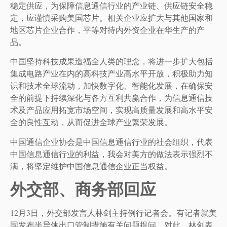
稳定供应，为保障信息通信行业的产业链、供应链安全稳
定，应谨慎采购美国芯片。相关企业应扩大与其他国家和
地区芯片企业合作，平等对待内外资企业在华生产的产
品。
中国坚持科技成果造福全人类的理念，将进一步扩大包括
集成电路产业在内的高科技产业高水平开放，积极助力知
识和技术全球流动，加快数字化、智能化发展，在确保安
全的前提下持续深化与各方互利共赢合作，为信息通信技
术及产品应用拓宽市场空间，实现高质量发展和高水平安
全的良性互动，从而促进全球产业繁荣发展。
中国通信企业协会是中国信息通信行业的社会组织，代表
中国信息通信行业的利益，我会对美方的做法表示强烈不
满，将坚定维护中国信息通信企业正当权益。
外交部、商务部回应
12月3日，外交部发言人林剑主持例行记者会。有记者就美
国发布半导体出口管制措施有关问题提问。对此，林剑表