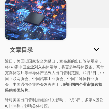
文章目录
近日，美国以国家安全为借口，宣布新的出口管制规定，
将140家中国企业列入实体清单，将更多半导体设备、高带
宽存储芯片等半导体产品列入出口管制范围。12月3日，中
国互联网协会、中国汽车工业协会、中国半导体行业协
呼吁国内企业审慎选择
会、中国通信企业协会发表声明，
采购美国芯片
。
针对美国出口管制措施的相关影响，12月3日，多家A股公
司回应称，影响总体可控。