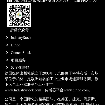
湖北省武汉市洪山区友谊大道万利广场B1405-1406
微信公众号
IndustryStock
Diribo
ContentStock
项目服务
数字化营销
德国媒体出版社成立于2003年，总部位于科特布斯，市场
部位于柏林，是欧洲知名的工业企业市场运营服务商。旗
下运营工业B2B平台工业集市——
www.Industrystock.com、传感器平台www.diribo.com。
公司是一个国际化的精英团队、在德国、捷克、俄罗斯、
波兰、中国等20多个国家/地区拥有服务机构，是德国工业