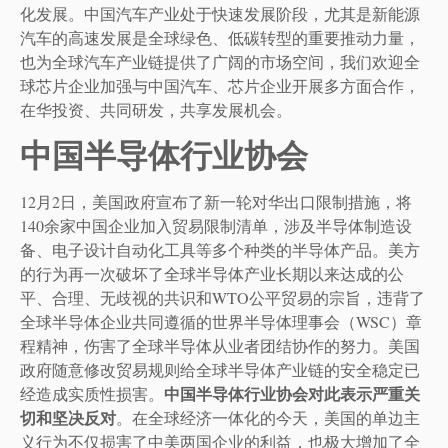
化发展。中国汽车产业处于快速发展阶段，尤其是新能源
汽车的高速发展是全球绿色、低碳转型的重要推动力量，
也为全球汽车产业链提供了广阔的市场空间，我们欢迎全
球芯片企业加强与中国汽车、芯片企业开展多方面合作，
在华投资、共同研发，共享发展机会。
中国半导体行业协会
12月2日，美国政府宣布了新一轮对华出口限制措施，将
140余家中国企业加入贸易限制清单，涉及半导体制造设
备、电子设计自动化工具等多个种类的半导体产品。美方
的行为再一次破坏了全球半导体产业长期以来达成的公
平、合理、无歧视的共识和WTO公平贸易的宗旨，违背了
全球半导体企业共同遵循的世界半导体理事会（WSC）章
程精神，伤害了全球半导体从业者团结协作的努力。美国
政府随意修改贸易规则给全球半导体产业链的安全稳定已
中国半导体行业协会对此表示严重关
经造成实质性损害。
切和坚决反对
。在全球经济一体化的今天，美国的单边主
义行为不仅损害了中美两国企业的利益，也极大增加了全