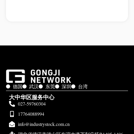
德国
武汉
东莞
深圳
台湾
大中华区服务中心
027-59760304
17764088994
info@industrystock.com.cn