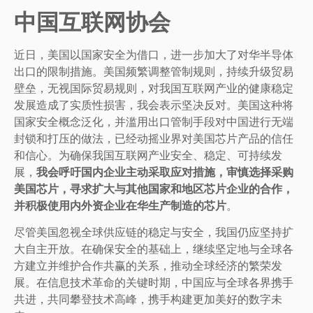
中国互联网协会
近日，美国以国家安全为借口，进一步加大了对华半导体
出口的限制措施。美国频繁调整管制规则，持续升级贸易
壁垒，无视国际贸易规则，对我国互联网产业的健康稳定
发展造成了实质性损害，我会表示坚决反对。美国这种将
国家安全概念泛化，并滥用出口管制手段对中国进行无端
封锁和打压的做法，已经动摇业界对美国芯片产品的信任
和信心。为确保我国互联网产业安全、稳定、可持续发
我会呼吁国内企业主动采取应对措施，审慎选择采购
展，
美国芯片，寻求扩大与其他国家和地区芯片企业的合作，
并积极使用内外资企业在华生产制造的芯片
。
尽管美国忽视全球供应链的稳定与安全，我国仍应坚持扩
大自主开放。在确保安全的基础上，继续坚定地与全球各
方建立并维护合作共赢的关系，推动全球经济的繁荣发
展。在信息技术革命的关键时期，中国应与全球各界携手
共进，共同攀登技术高峰，携手构建更加美好的数字未