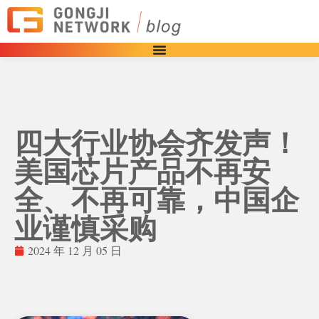
四大行业协会齐发声！
美国芯片产品不再安
全、不再可靠，中国企
业谨慎采购
2024 年 12 月 05 日