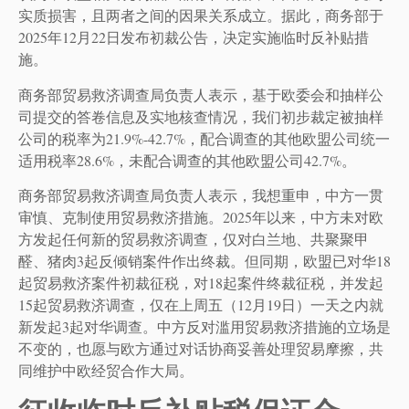
实质损害，且两者之间的因果关系成立。据此，商务部于
2025年12月22日发布初裁公告，决定实施临时反补贴措
施。
商务部贸易救济调查局负责人表示，基于欧委会和抽样公
司提交的答卷信息及实地核查情况，我们初步裁定被抽样
公司的税率为21.9%-42.7%，配合调查的其他欧盟公司统一
适用税率28.6%，未配合调查的其他欧盟公司42.7%。
商务部贸易救济调查局负责人表示，我想重申，中方一贯
审慎、克制使用贸易救济措施。2025年以来，中方未对欧
方发起任何新的贸易救济调查，仅对白兰地、共聚聚甲
醛、猪肉3起反倾销案件作出终裁。但同期，欧盟已对华18
起贸易救济案件初裁征税，对18起案件终裁征税，并发起
15起贸易救济调查，仅在上周五（12月19日）一天之内就
新发起3起对华调查。中方反对滥用贸易救济措施的立场是
不变的，也愿与欧方通过对话协商妥善处理贸易摩擦，共
同维护中欧经贸合作大局。