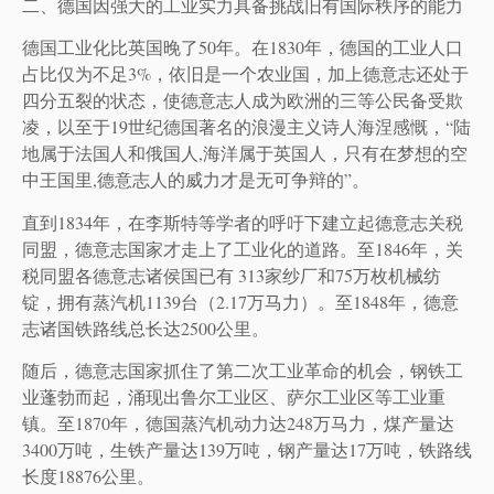
二、德国因强大的工业实力具备挑战旧有国际秩序的能力
德国工业化比英国晚了50年。在1830年，德国的工业人口
占比仅为不足3%，依旧是一个农业国，加上德意志还处于
四分五裂的状态，使德意志人成为欧洲的三等公民备受欺
凌，以至于19世纪德国著名的浪漫主义诗人海涅感慨，“陆
地属于法国人和俄国人,海洋属于英国人，只有在梦想的空
中王国里,德意志人的威力才是无可争辩的”。
直到1834年，在李斯特等学者的呼吁下建立起德意志关税
同盟，德意志国家才走上了工业化的道路。至1846年，关
税同盟各德意志诸侯国已有 313家纱厂和75万枚机械纺
锭，拥有蒸汽机1139台（2.17万马力）。至1848年，德意
志诸国铁路线总长达2500公里。
随后，德意志国家抓住了第二次工业革命的机会，钢铁工
业蓬勃而起，涌现出鲁尔工业区、萨尔工业区等工业重
镇。至1870年，德国蒸汽机动力达248万马力，煤产量达
3400万吨，生铁产量达139万吨，钢产量达17万吨，铁路线
长度18876公里。