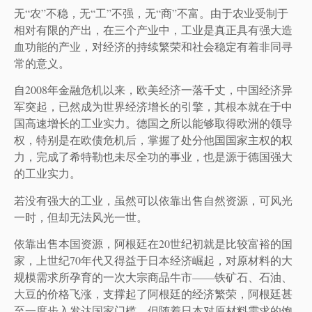
无“农”不稳，无“工”不强，无“商”不富。由于农业受制于
相对有限的产出，在三个产业中，工业是真正具有强大造
血功能的产业，对经济的持续繁荣和社会稳定有着非同寻
常的意义。
自2008年金融危机以来，欧美经济一落千丈，中国经济异
军突起，已然成为世界经济增长的引擎，其根本就在于中
国高速增长的工业实力。德国之所以能够取得欧洲的领导
权，特别是在欧债危机后，掌握了处分他国国家主权的权
力，完成了希特勒也未尽全功的事业，也是源于德国强大
的工业实力。
若没有强大的工业，虽然可以依靠出售自然资源，可风光
一时，但却无法风光一世。
依靠出售本国资源，阿根廷在20世纪初就是比较富裕的国
家，上世纪70年代又得益于日本经济崛起，对原材料的大
规模需求所孕育的一次大宗商品牛市——铁矿石、石油、
大豆的价格飞涨，支撑起了阿根廷的经济繁荣，阿根廷甚
至一度步入发达国家门槛，但随着日本对原材料需求的饱