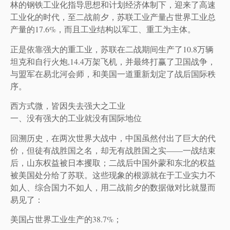
林的钢铁工业化指导思想和计划经济体制下，迎来了高速
工业化的时代，至二战前夕，苏联工业产量占世界工业总
产量的17.6%，而且工业结构以军工、重工为主体。
正是依靠强大的重工业，苏联在二战期间生产了10.8万辆
坦克和自行火炮,14.4万架飞机，并最终打赢了卫国战争，
与盟军在易北河会师，和美国一道重新划定了战后国际秩
序。
西方式微，皆因失去强大之工业
一、没有强大的工业就没有国际地位
回溯历史，在两次世界大战中，中国虽然付出了巨大的代
价，但徒有战胜国之名，却无有战胜国之实——一战结束
后，山东权益被日本攫取；二战后中国外蒙和东北的权益
被美国处分给了苏联。这些现象的根源就在于工业实力不
如人、综合国力不如人，用二战前夕的数据做对比就显而
易见了：
美国占世界工业生产的38.7%；