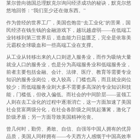
莱尔曾向德国总理默克尔询问经济成功的秘诀，默克尔悠
悠地回答：“我们至少还在做东西。”
作为曾经的世界工厂，美国也饱尝“去工业化”的苦果，国
民经济在钱生钱的金融游戏下，越玩越虚弱——在低端工
业转移到第三世界后，造血能力日益匮乏，完全是依靠美
元霸权全球吸血和一些高端工业在支撑。
从工业从转移出来的人口则进入服务业，而作为吸纳大量
就业人口的服务业，也是分为高端服务业和低端服务业，
前者主要包括金融、会计、法律、医疗、教育等需要专业
知识的服务业岗位，收入较高，门槛也高，而且就业岗位
较少；而低端服务业则大多不需要多高深的专业知识和技
能，门槛低，但收入偏低。而社会的中间阶层——蓝领工
人则在去工业化的过程中逐渐消亡，这一方面加速了美国
社会贫富两级分化，在社会各阶级之间筑起藩篱，激化了
阶级矛盾；另一方面导致美国精神沦丧。
曾几何时，勤劳、勇敢、自信、自强等中国人拥有的优异
品质，美国人同样拥有——今天西方人感慨于中国高效率