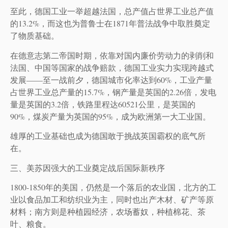
至此，德国工业一举超越法国，总产值占世界工业总产值
的13.2%，而这也为普鲁士在1871年普法战争中取胜奠定
了物质基础。
在德意志第二帝国时期，依靠对国内廉价劳动力的剥削和
法国、中国等国家的战争赔款，德国工业实力实现跨越式
发展——至一战前夕，德国城市化率达到60%，工业产量
占世界工业总产量的15.7%，钢产量是英国的2.26倍，发电
量是英国的3.2倍，铁路里程达60521公里，是英国的
90%，煤炭产量为英国的95%，成为欧洲第一大工业国。
雄厚的工业基础也成为德国敢于挑战英国霸权的底气所
在。
三、美苏因强大的工业奠定战后国际新秩序
1800-1850年的美国，仍然是一个落后的农业国，北方的工
业以食品加工和纺织业为主，同时也出产木材、矿产等原
材料；南方则是种植园经济，农场蓄奴，种植棉花、茶
叶、粮食。