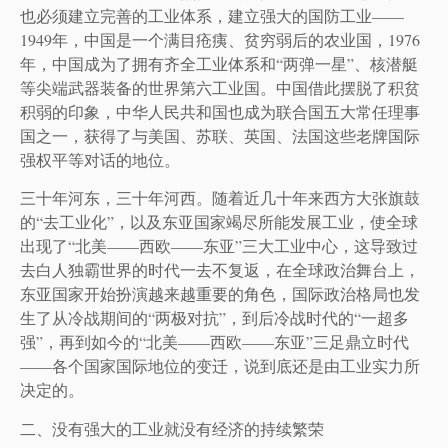
也必须建立完善的工业体系，建立强大的国防工业——
1949年，中国是一个满目疮痍、贫穷弱后的农业国，1976
年，中国成为了拥有齐全工业体系和“两弹一星”、核潜艇
等尖端武器装备的世界第六工业国。中国借此摆脱了积贫
积弱的印象，中华人民共和国也成为联合国五大常任理事
国之一，获得了与美国、苏联、英国、法国这些老牌国际
强权平等对话的地位。
三十年河东，三十年河西。随着近几十年来西方大张旗鼓
的“去工业化”，以及东亚国家竭尽所能发展工业，使全球
出现了“北美——西欧——东亚”三大工业中心，这导致过
去白人独霸世界的时代一去不复返，在全球政治舞台上，
东亚国家开始扮演越来越重要的角色，国际政治格局也发
生了从冷战期间的“两极对抗”，到后冷战时代的“一超多
强”，再到如今的“北美——西欧——东亚”三足鼎立时代
——各个国家国际地位的变迁，说到底还是由工业实力所
决定的。
二、没有强大的工业就没有经济的持续繁荣