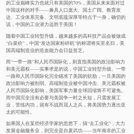
的工业巅峰实力也就只有美国的70%，美国从来未面对过
中国这样的对手——兼具人口庞大、国土广阔、教育发
达、工业体系完备、文明底蕴深厚等特点于一身，确切的
说，中国的工业潜力远胜于美国！
随着中国工业转型升级，越来越多的高科技产品会被做成
“白菜价”，中国“发达国家粉碎机”的称谓将实至名归，美
国高端制造业的造血能力会日益贫乏。
而“一带一路”和人民币国际化，则直指美国的政治影响力
和美元霸权——实事求是的说，中国工业转型升级、一带
一路和人民币国际化完全瞄准了美国的软肋，一旦美国的
政治影响力被削弱、高端制造业被中国冲击、美元霸权被
人民币国际化影响，美国军事力量全球回缩将不可避免。
而中国完全没有必要与美国争一时之长短，只需发展工
业，苦练内功，就有不战而屈人之兵，将美国势力逐出亚
太的可能性。
如果国人在某些经济学家的忽悠下，搞“去工业化”，大力
发展金融服务业，则完全是自废武功——当年南非的工业