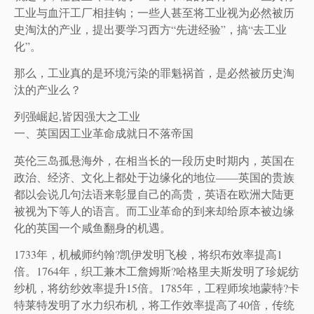
工业与血汗工厂相挂钩；一些人甚至将工业视为必然被历
史淘汰的产业，提出要学习西方“先进经验”，搞“去工业
化”。
那么，工业真的是环境污染的罪魁祸首，是必然被历史淘
汰的产业么？
列强崛起,皆因强大之工业
一、英国因工业革命成就日不落帝国
英伦三岛孤悬海外，在相当长的一段历史时期内，英国在
政治、经济、文化上都处于边缘化的地位——英国的贵族
都以会说几句法语来彰显自己的高贵，英语在欧洲大陆更
被视为下等人的语言。而工业革命的到来却给原本被边缘
化的英国一个咸鱼翻身的机遇。
1733年，机械师约翰?凯伊发明飞梭，将织布效率提高1
倍。1764年，织工兼木工詹姆斯?哈格里夫斯发明了珍妮纺
纱机，将纺纱效率提升15倍。1785年，工程师埃地蒙特?卡
特莱特发明了水力织布机，将工作效率提高了40倍，传统