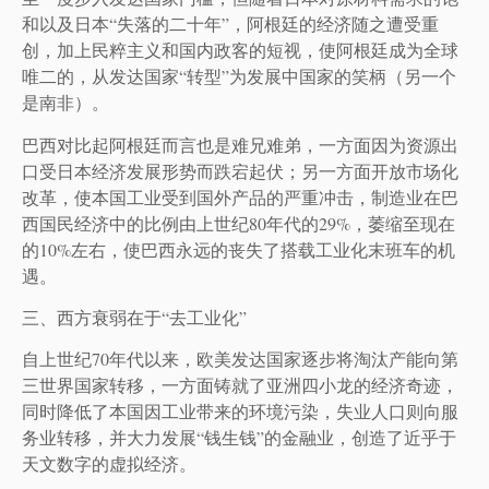
和以及日本“失落的二十年”，阿根廷的经济随之遭受重
创，加上民粹主义和国内政客的短视，使阿根廷成为全球
唯二的，从发达国家“转型”为发展中国家的笑柄（另一个
是南非）。
巴西对比起阿根廷而言也是难兄难弟，一方面因为资源出
口受日本经济发展形势而跌宕起伏；另一方面开放市场化
改革，使本国工业受到国外产品的严重冲击，制造业在巴
西国民经济中的比例由上世纪80年代的29%，萎缩至现在
的10%左右，使巴西永远的丧失了搭载工业化末班车的机
遇。
三、西方衰弱在于“去工业化”
自上世纪70年代以来，欧美发达国家逐步将淘汰产能向第
三世界国家转移，一方面铸就了亚洲四小龙的经济奇迹，
同时降低了本国因工业带来的环境污染，失业人口则向服
务业转移，并大力发展“钱生钱”的金融业，创造了近乎于
天文数字的虚拟经济。