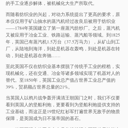
的手工业逐步解体，被机械化大生产所取代。
而随着纺织业的兴起，对动力系统提出了更高的要求，原
本仅仅用于矿山抽水的蒸汽机经过改良后被用于纺织业
——1784年英国建立了第一座蒸汽纺纱厂。之后，蒸汽机
又被应用于冶金工业、铁路运输、蒸汽船等领域。到1825
年，英国已有蒸汽机1.5万台（37.5万马力），从矿山到工
厂，从陆地到海洋，到处是机器在轰鸣，到处是机器在转
动，到处是机器在奔驰……
至此英国不仅在纺织业基本摆脱了传统手工业的桎梏，实
现机械化，还在交通、冶金等诸多领域实现了机器对人的
替代。至1850年，英国工业总产值占世界工业总产值的
39%，贸易额占世界总量的21%。
当英国人以鸦片战争轰开满清王朝国门之时，我们不仅要
看到英国人的坚船利炮，更要看到为坚船利炮提供支持的
工业基础，而这正是19世纪红衫军打遍世界无敌手的物质
保障，是英国成为日不落帝国的基石。