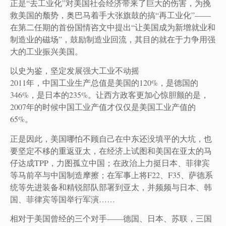
正是“去工业化”对美国社会经济带来了巨大的伤害，为挽
救美国的颓势，奥巴马着手大张旗鼓的搞“再工业化”——
在第二任期的首份国情咨文中提出“让美国成为新增就业和
制造业的磁场”，鼓励制造业回流，其目的就在于力争用强
大的工业振兴美国。
以史为鉴，坚定发展强大工业不动摇
2011年，中国工业生产总值是美国的120%，是德国的
346%，是日本的235%。让西方政客更加心惊胆颤的是，
2007年的时候中国工业产值才仅仅是美国工业产值的
65%。
正是因此，美国哪怕不顾自己在中东还没填平的大坑，也
要坚定不移的重返亚太，在经济上试图和美国在亚太的马
仔达成TPP，力图孤立中国；在政治上力挺日本、菲律宾
等马前卒与中国制造摩擦；在军事上将F22、F35、萨德系
统等先进装备和精锐部队部署到亚太，并频频与日本、韩
国、菲律宾等国举行军演……
相对于美国曾经的三个对手——德国、日本、苏联，三国