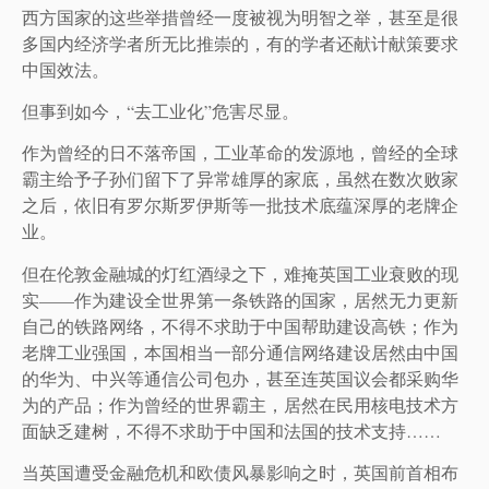
西方国家的这些举措曾经一度被视为明智之举，甚至是很
多国内经济学者所无比推崇的，有的学者还献计献策要求
中国效法。
但事到如今，“去工业化”危害尽显。
作为曾经的日不落帝国，工业革命的发源地，曾经的全球
霸主给予子孙们留下了异常雄厚的家底，虽然在数次败家
之后，依旧有罗尔斯罗伊斯等一批技术底蕴深厚的老牌企
业。
但在伦敦金融城的灯红酒绿之下，难掩英国工业衰败的现
实——作为建设全世界第一条铁路的国家，居然无力更新
自己的铁路网络，不得不求助于中国帮助建设高铁；作为
老牌工业强国，本国相当一部分通信网络建设居然由中国
的华为、中兴等通信公司包办，甚至连英国议会都采购华
为的产品；作为曾经的世界霸主，居然在民用核电技术方
面缺乏建树，不得不求助于中国和法国的技术支持……
当英国遭受金融危机和欧债风暴影响之时，英国前首相布