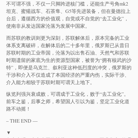
不可谓不强，不仅一只脚跨进核门槛，还能生产号角mk2
坦克、蜜獾战车、石茶隼、G5等先进装备，但在曼德拉上
台后，遵循西方的价值观，自觉或不自觉的“去工业化”，
使南非从发达国家沦落为发展中国家。
而苏联的教训则更为深刻，苏联解体后，原本完备的工业
体系支离破碎，在解体后的二十多年里，俄罗斯已从昔日
苏联时期的工业帝国，沦落为以出售石油、天然气和苏联
时期遗留的家底为生的资源型国家，被誉为“拥有核武的沙
特”，即便是乌克兰、叙利亚这种低烈度的冲突，俄罗斯的
干涉和介入不仅造成了本国经济的严重内伤，实际干涉、
介入能力相较于苏联时期可谓天上地下。
纵览列强兴衰成败，可谓成于工业化，败于“去工业化”。
前车之鉴，后事之师，希望国人引以为鉴，坚定工业化道
路不动摇！
– THE END —
▼