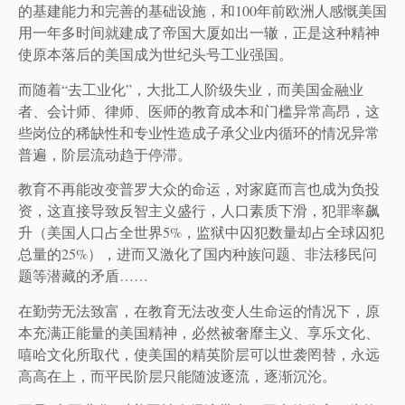
的基建能力和完善的基础设施，和100年前欧洲人感慨美国
用一年多时间就建成了帝国大厦如出一辙，正是这种精神
使原本落后的美国成为世纪头号工业强国。
而随着“去工业化”，大批工人阶级失业，而美国金融业
者、会计师、律师、医师的教育成本和门槛异常高昂，这
些岗位的稀缺性和专业性造成子承父业内循环的情况异常
普遍，阶层流动趋于停滞。
教育不再能改变普罗大众的命运，对家庭而言也成为负投
资，这直接导致反智主义盛行，人口素质下滑，犯罪率飙
升（美国人口占全世界5%，监狱中囚犯数量却占全球囚犯
总量的25%），进而又激化了国内种族问题、非法移民问
题等潜藏的矛盾……
在勤劳无法致富，在教育无法改变人生命运的情况下，原
本充满正能量的美国精神，必然被奢靡主义、享乐文化、
嘻哈文化所取代，使美国的精英阶层可以世袭罔替，永远
高高在上，而平民阶层只能随波逐流，逐渐沉沦。