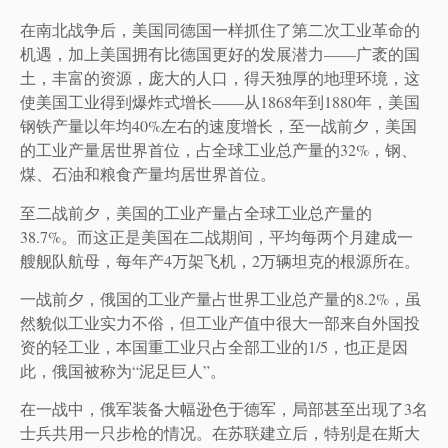
在南北战争后，美国同德国一样抓住了第二次工业革命的
机遇，加上美国拥有比德国更好的发展潜力——广袤的国
土，丰富的资源，庞大的人口，得天独厚的地理环境，这
使美国工业得到爆炸式增长——从1868年到1880年，美国
钢铁产量以年均40%左右的速度增长，至一战前夕，美国
的工业产量居世界首位，占全球工业总产量的32%，钢、
煤、石油和粮食产量均居世界首位。
至二战前夕，美国的工业产量占全球工业总产量的
38.7%。而这正是美国在二战期间，平均每两个月建成一
艘舰队航母，每年产4万架飞机，2万辆坦克的根源所在。
一战前夕，俄国的工业产量占世界工业总产量的8.2%，虽
然貌似工业实力不俗，但工业产值中很大一部来自外国投
资的轻工业，本国重工业只占全部工业的1/5，也正是因
此，俄国被称为“泥足巨人”。
在一战中，俄军装备大幅逊色于德军，局部甚至出现了3名
士兵共用一只步枪的情况。在苏联建立后，特别是在斯大