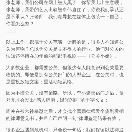
张老师，我们公司在网上被人黑了，你帮我出出主意呗；
张老师，我带的艺人出轨被卓伟逮住了，你说我们承认还
是不承认？张老师，我们领导想在媒体上包装一下自己，
你看怎么整？
……
以上工作，都属于公关范畴。遗憾的是，很多人不知道公
关为何物？总以为公关是见不得人的行业。他们对公关的
认知还停留在30年前的那部电视剧——《公关小姐》。
大多数企业，都需要公关。但很少有人能意识到公关是要
收钱的。即便是拥有公关部门的大型企业，在公关时，也
是重投放轻文案；重活动轻策略。
因为不懂公关，没有策略。所以，李小璐夜宿门之后，贾
乃亮才会发出“感人肺腑，绿光闪闪”的千字长文；
周冲在被六神暴怼之后，才会找个离婚律师发个傻到发梢
的律师意见书，并且自己声明一句“律师鉴定结果有效”。
很多企业遇到危机时，只会说一句话：我们保留以法律途