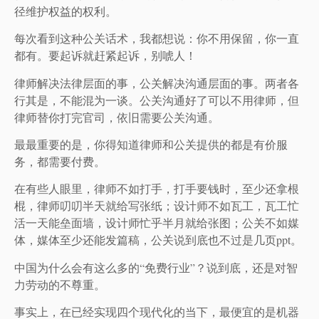
径维护权益的权利。
每次看到这种公关话术，我都想说：你不用保留，你一直
都有。要起诉就赶紧起诉，别唬人！
律师解决法律层面的事，公关解决沟通层面的事。两者各
行其是，不能混为一谈。公关沟通好了可以不用律师，但
律师替你打完官司，依旧需要公关沟通。
最最重要的是，你得知道律师和公关提供的都是有价服
务，都需要付费。
在有些人眼里，律师不如打手，打手要钱时，至少还拿根
棍，律师叨叨半天就给写张纸；设计师不如瓦工，瓦工忙
活一天能垒面墙，设计师忙乎半月就给张图；公关不如媒
体，媒体至少还能发篇稿，公关说到底也不过是几页ppt。
中国为什么会有这么多的“免费行业”？说到底，还是对智
力劳动的不尊重。
事实上，在已经实现四个现代化的当下，最便宜的是机器