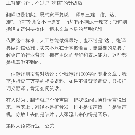
工智能写作，不过是“洗稿”的升级版。
翻译也是如此。思想家严复说：“译事三难：信、达、
雅”。“信”指意义不悖原文；“达”指不拘泥于原文；“雅”则
指译文选词要得体，追求文章本身的简明优雅。
依照这个标准，人工智能做得最好，也不过是“达”。翻译
要做到信达雅，功夫不只在于掌握语言，更重要的是要了
解更广的行业背景，拥有更深的理解和表达能力。这些都
是机器做不到的。
一位翻译朋友曾对我说：让我翻译1000字的专业文章，我
至少得查三万字的相关资料。如果不做背景调查，只根据
词义翻译，肯定会闹笑话。
有人以为，翻译就是个传声筒，把我说的话换种语言说出
来。事实上，翻译不是扩音器，也不是传声筒，而是留声
机。你放上去的是唱片，人家流出来的得是音乐。
第四大免费行业：公关