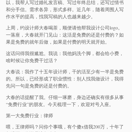
以，我帮人写过婚礼发言稿、写过年终总结，还写过情书
和分手信。需求各异，形式多样。近几年，随着周围人写
作水平的提高，找我写稿的人也越来越少。
上周，约设计师大春喝茶，顺便请他帮我设计公司logo。
一落座，大春就开门见山：这活是免费的还是付费的？如
果是免费的就年后做，如果是付费的明天就开始。
这话问得我很尴尬。我说：我他妈洗个脚，都会给小费，
啥时候让你免费干过活？
大春说：我作了十五年设计师，干的活至少有一半是免费
的。所以，已经形成了职业惯性：别人找我做设计，我得
先问一句是免费的还是付费的。
大春的话提醒了我。仔细一琢磨，身边还确实有很多从事
“免费行业”的朋友。今天梳理一下，欢迎对号入座。
第一大免费行业：律师
喂，王律师吗？问你个事哦，有个傻x借我200万，十年了