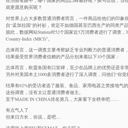
在消费者眼中，哪个国家的商品口碑最好呢？换句话说，当你看
就更愿意购买呢？
对世界上占大多数普通消费者而言，一件商品给他们的印象
自“孟加拉国”的衬衫，肯定不如德国甚至巴西生产的同类产
据此，数据网站Statista对52个国家近5万消费者进行了调查
Country-Index (MICI)”。
总体而言，这一调查主要考察缺乏专业判断力的普通消费者，
结果最受世界消费者信赖的产品分别来着以下10个国家：
总体而言，欧盟各国有口皆碑，至少在品牌上的优势还是非常明显。
另外对美国本土1000多消费者进行了深入调查，问他们“你
结果有62%的受访者选了服装、食品、家用电器之类接地气
这份调查，没有太让普通消费者做主。
至于MADE IN CHINA排名第几，大家看下全榜单吧……
有点气人了
但来日方长，你说，是吧…
这周的上海PTC和CEMAT，你去吗？